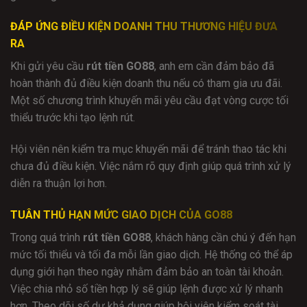
ĐÁP ỨNG ĐIỀU KIỆN DOANH THU THƯƠNG HIỆU ĐƯA
RA
Khi gửi yêu cầu
rút tiền GO88
, anh em cần đảm bảo đã
hoàn thành đủ điều kiện doanh thu nếu có tham gia ưu đãi.
Một số chương trình khuyến mãi yêu cầu đạt vòng cược tối
thiểu trước khi tạo lệnh rút.
Hội viên nên kiểm tra mục khuyến mãi để tránh thao tác khi
chưa đủ điều kiện. Việc nắm rõ quy định giúp quá trình xử lý
diễn ra thuận lợi hơn.
TUÂN THỦ HẠN MỨC GIAO DỊCH CỦA GO88
Trong quá trình
rút tiền GO88
, khách hàng cần chú ý đến hạn
mức tối thiểu và tối đa mỗi lần giao dịch. Hệ thống có thể áp
dụng giới hạn theo ngày nhằm đảm bảo an toàn tài khoản.
Việc chia nhỏ số tiền hợp lý sẽ giúp lệnh được xử lý nhanh
hơn. Theo dõi số dư khả dụng giúp hội viên kiểm soát tài