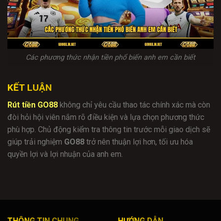
Các phương thức nhận tiền phổ biến anh em cần biết
KẾT LUẬN
Rút tiền GO88
không chỉ yêu cầu thao tác chính xác mà còn
đòi hỏi hội viên nắm rõ điều kiện và lựa chọn phương thức
phù hợp. Chủ động kiểm tra thông tin trước mỗi giao dịch sẽ
giúp trải nghiệm
GO88
trở nên thuận lợi hơn, tối ưu hóa
quyền lợi và lợi nhuận của anh em.
THÔNG TIN CHUNG
HƯỚNG DẪN