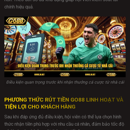
chính hiệu quả.
Điều kiện quan trọng trước khi nhận thưởng cá cược từ nhà cái
PHƯƠNG THỨC RÚT TIỀN GO88 LINH HOẠT VÀ
TIỆN LỢI CHO KHÁCH HÀNG
Sau khi đáp ứng đủ điều kiện, hội viên có thể lựa chọn hình
thức nhận tiền phù hợp với nhu cầu cá nhân, đảm bảo tốc độ