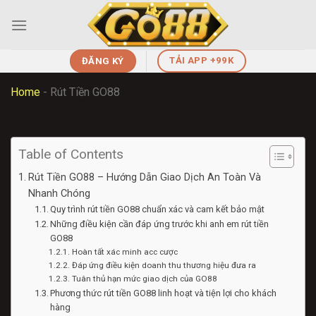
Bỏ
qua
nội
dung
TẢI APP +99K
ĐĂNG KÝ
Home
-
Rút Tiền GO88
Table of Contents
Rút Tiền GO88 – Hướng Dẫn Giao Dịch An Toàn Và
Nhanh Chóng
Quy trình rút tiền GO88 chuẩn xác và cam kết bảo mật
Những điều kiện cần đáp ứng trước khi anh em rút tiền
GO88
Hoàn tất xác minh acc cược
Đáp ứng điều kiện doanh thu thương hiệu đưa ra
Tuân thủ hạn mức giao dịch của GO88
Phương thức rút tiền GO88 linh hoạt và tiện lợi cho khách
hàng