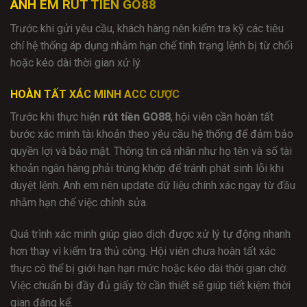
ANH EM RÚT TIỀN GO88
Trước khi gửi yêu cầu, khách hàng nên kiểm tra kỹ các tiêu
chí hệ thống áp dụng nhằm hạn chế tình trạng lệnh bị từ chối
hoặc kéo dài thời gian xử lý.
HOÀN TẤT XÁC MINH ACC CƯỢC
Trước khi thực hiện
rút tiền GO88
, hội viên cần hoàn tất
bước xác minh tài khoản theo yêu cầu hệ thống để đảm bảo
quyền lợi và bảo mật. Thông tin cá nhân như họ tên và số tài
khoản ngân hàng phải trùng khớp để tránh phát sinh lỗi khi
duyệt lệnh. Anh em nên update dữ liệu chính xác ngay từ đầu
nhằm hạn chế việc chỉnh sửa.
Quá trình xác minh giúp giao dịch được xử lý tự động nhanh
hơn thay vì kiểm tra thủ công. Hội viên chưa hoàn tất xác
thực có thể bị giới hạn hạn mức hoặc kéo dài thời gian chờ.
Việc chuẩn bị đầy đủ giấy tờ cần thiết sẽ giúp tiết kiệm thời
gian đáng kể.