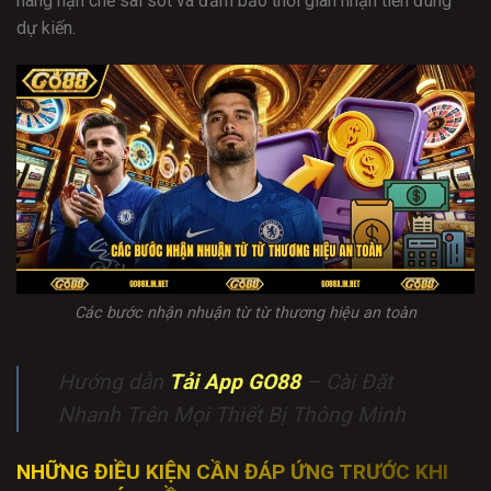
hàng hạn chế sai sót và đảm bảo thời gian nhận tiền đúng
dự kiến.
Các bước nhận nhuận từ từ thương hiệu an toàn
Hướng dẫn
Tải App GO88
– Cài Đặt
Nhanh Trên Mọi Thiết Bị Thông Minh
NHỮNG ĐIỀU KIỆN CẦN ĐÁP ỨNG TRƯỚC KHI