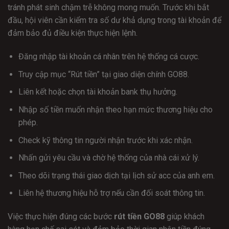
tránh phát sinh chậm trễ không mong muốn. Trước khi bắt
đầu, hội viên cần kiểm tra số dư khả dụng trong tài khoản để
đảm bảo đủ điều kiện thực hiện lệnh.
Đăng nhập tài khoản cá nhân trên hệ thống cá cược.
Truy cập mục “Rút tiền” tại giao diện chính GO88.
Liên kết hoặc chọn tài khoản bank thụ hưởng.
Nhập số tiền muốn nhận theo hạn mức thương hiệu cho
phép.
Check kỹ thông tin người nhận trước khi xác nhận.
Nhấn gửi yêu cầu và chờ hệ thống của nhà cái xử lý.
Theo dõi trạng thái giao dịch tại lịch sử acc của anh em.
Liên hệ thương hiệu hỗ trợ nếu cần đối soát thông tin.
Việc thực hiện đúng các bước
rút tiền GO88
giúp khách