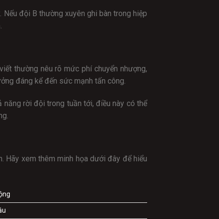
. Nếu đội B thường xuyên ghi bàn trong hiệp
.
 viết thường nêu rõ mức phí chuyển nhượng,
 hưởng đáng kể đến sức mạnh tấn công.
năng rời đội trong tuần tới, điều này có thể
ng.
an. Hãy xem thêm minh họa dưới đây để hiểu
động
ầu