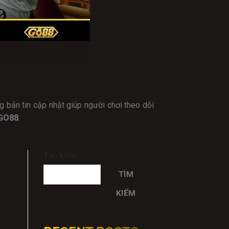
g bản tin cập nhật giúp người chơi theo dõi
GO88
.
Tìm kiếm
TÌM
KIẾM