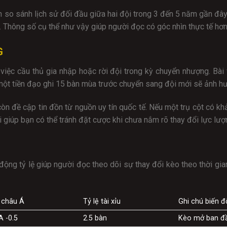
n so sánh lịch sử đối đầu giữa hai đội trong 3 đến 5 năm gần đây
 ý. Thông số cụ thể như vậy giúp người đọc có góc nhìn thực tế hơn
G
iệc cầu thủ gia nhập hoặc rời đội trong kỳ chuyển nhượng. Bài
ụ một tiền đạo ghi 15 bàn mùa trước chuyển sang đội mới sẽ ảnh
 đề cập tin đồn từ nguồn uy tín quốc tế. Nếu một trụ cột có khả 
i giúp bạn có thể tránh đặt cược khi chưa nắm rõ thay đổi lực lượ
động tỷ lệ giúp người đọc theo dõi sự thay đổi kèo theo thời gi
 châu Á
Tỷ lệ tài xỉu
Ghi chú biến 
A -0.5
2.5 bàn
Kèo mở ban đ