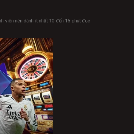
ành viên nên dành ít nhất 10 đến 15 phút đọc