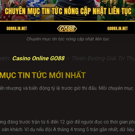
Chuyên mục tin tức nóng cập nhật liên tục
hêm:
Casino Online GO88
– Thiên Đường Giải Trí Th
MỤC TIN TỨC MỚI NHẤT
yển nhượng và biến động tỷ lệ trước giờ thi đấu. Mỗi chuyên mục
ng đăng trước trận từ 6 đến 12 giờ để người đọc có thời gian phân
 sân khách. Ví dụ nếu đội A thắng 4 trong 5 trận gần nhất, dữ liệu