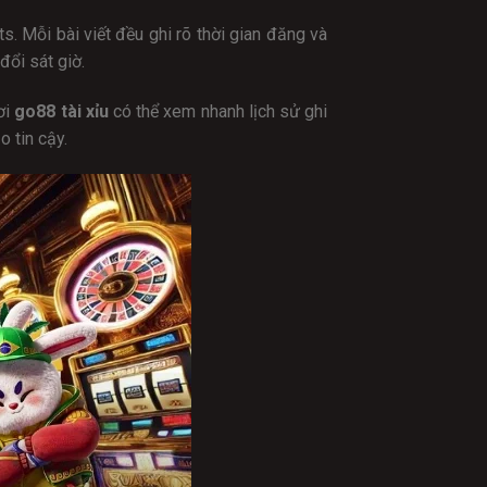
s. Mỗi bài viết đều ghi rõ thời gian đăng và
đổi sát giờ.
ơi
go88 tài xỉu
có thể xem nhanh lịch sử ghi
o tin cậy.