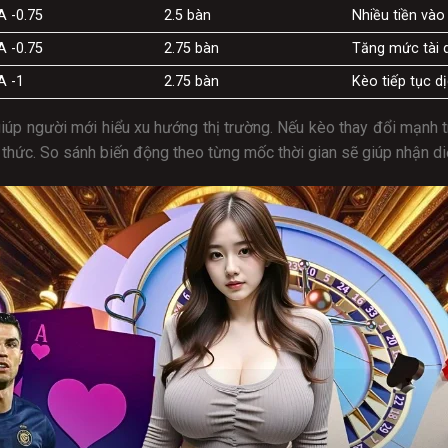
A -0.75
2.5 bàn
Nhiều tiền vào
A -0.75
2.75 bàn
Tăng mức tài d
A -1
2.75 bàn
Kèo tiếp tục d
iúp người mới hiểu xu hướng thị trường. Nếu kèo thay đổi mạnh t
 thức. So sánh biến động theo từng mốc thời gian sẽ giúp nhận di